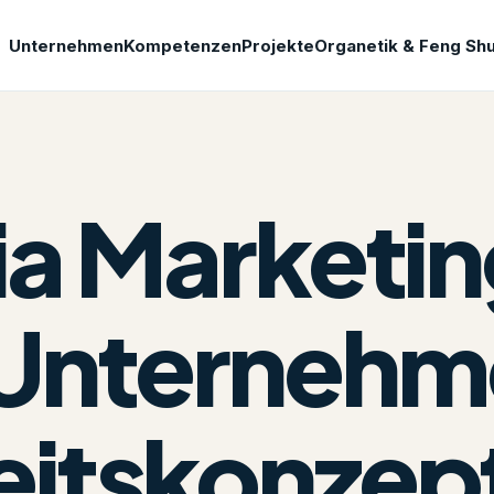
Unternehmen
Kompetenzen
Projekte
Organetik & Feng Shu
dia Market
Unternehm
itskonzep