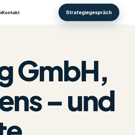
Strategiegespräch
i
Kontakt
ing GmbH,
ens – und
te