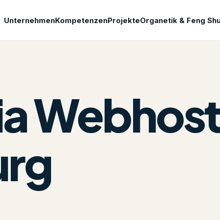
Unternehmen
Kompetenzen
Projekte
Organetik & Feng Shu
dia Webhost
urg