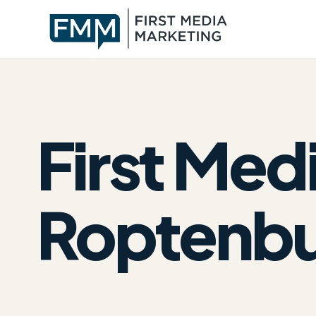
First Me
Roptenb