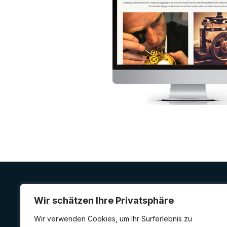
Wir schätzen Ihre Privatsphäre
FIRST MEDIA
Marketing GmbH
Wir verwenden Cookies, um Ihr Surferlebnis zu
Wir entwickeln Unternehmen – mit Strategie,